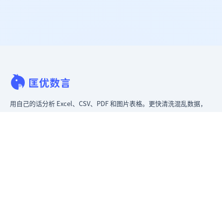
用自己的话分析 Excel、CSV、PDF 和图片表格。更快清洗混乱数据，
立即生成洞察，交付领导层真正能用的报告。
从混乱数据到可给领导看的报告。
原匡优 Excel
产品
Excel AI 工具
AI 表格助手