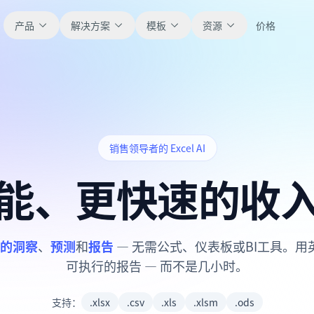
产品
解决方案
模板
资源
价格
全部
博客
浏览全部可直接使用的表格模板。
获取产品更新、案例和工作流灵感。
销售领导者的 Excel AI
财务
新手指南
覆盖预算、预测、报表和财务分析。
面向真实表格工作的分步教程。
能、更快速的收
运营
帮助文档
用于跟踪流程、协作、计划与执行。
查看产品文档、配置和使用说明。
的洞察
、
预测
和
报告
— 无需公式、仪表板或BI工具。
可执行的报告 — 而不是几小时。
销售
提示词库
支持销售管道、目标、预测和营收跟踪。
用于分析、报表和清洗的实用提示词。
支持：
.xlsx
.csv
.xls
.xlsm
.ods