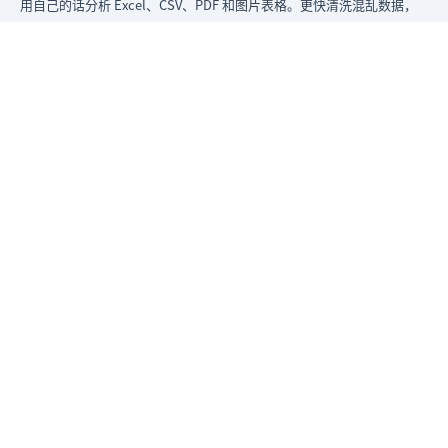
用自己的话分析 Excel、CSV、PDF 和图片表格。更快清洗混乱数据，
立即生成洞察，交付领导层真正能用的报告。
从混乱数据到可给领导看的报告。
原匡优 Excel
产品
Excel AI 工具
AI 表格助手
AI 分析 Excel 数据
AI 生成数据分析报告
Excel 转看板
AI 图片转表格
AI PDF转表格
AI 生成图表