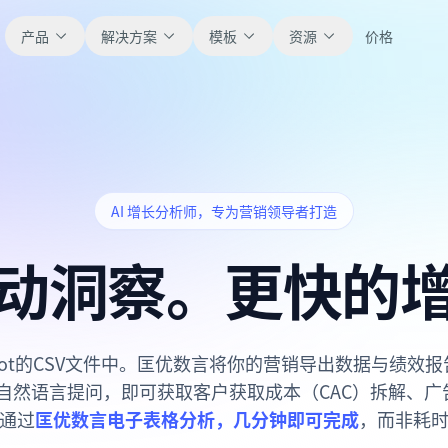
产品
解决方案
模板
资源
价格
全部
博客
浏览全部可直接使用的表格模板。
获取产品更新、案例和工作流灵感。
AI 增长分析师，专为营销领导者打造
财务
新手指南
覆盖预算、预测、报表和财务分析。
面向真实表格工作的分步教程。
动洞察。更快的
运营
帮助文档
用于跟踪流程、协作、计划与执行。
查看产品文档、配置和使用说明。
Spot的CSV文件中。匡优数言将你的营销导出数据与绩
销售
提示词库
自然语言提问，即可获取客户获取成本（CAC）拆解、广
支持销售管道、目标、预测和营收跟踪。
用于分析、报表和清洗的实用提示词。
通过
匡优数言电子表格分析，几分钟即可完成
，而非耗