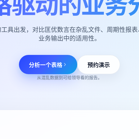
格驱动的业务
项目
快速入门
管理里程碑、负责人、交付和进度。
帮助新用户和团队快速上手。
的工具出发，对比匡优数言在杂乱文件、周期性报表
分析
业务输出中的适用性。
用于看板、KPI复盘和经营分析。
分析一个表格
预约演示
从混乱数据到可给领导看的报告。