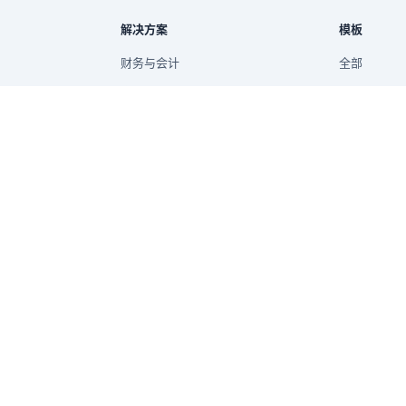
解决方案
模板
财务与会计
全部
市场营销与增长
财务
供应链与库存
运营
报告
销售与电商
销售
管理报告
项目
收入预测
分析
预算与实际对比
人力资源