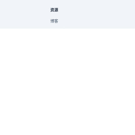
资源
博客
新手指南
帮助文档
提示词库
快速入门
免费在线 CSV 转 PDF
免费在线 Excel 转 PDF