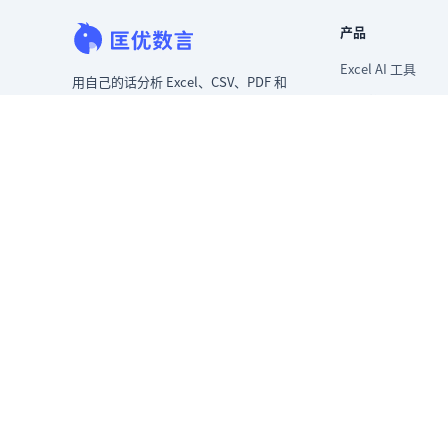
产品
Excel AI 工具
用自己的话分析 Excel、CSV、PDF 和
AI 表格助手
图片表格。更快清洗混乱数据，立即
生成洞察，交付领导层真正能用的报
AI 分析 Excel 数据
告。
AI 生成数据分析
从混乱数据到可给领导看的报告。
Excel 转看板
原匡优 Excel
AI 图片转表格
AI PDF转表格
AI 生成图表
AI 图表生成器
AI 业务数据分析
AI 生成 Excel 表格