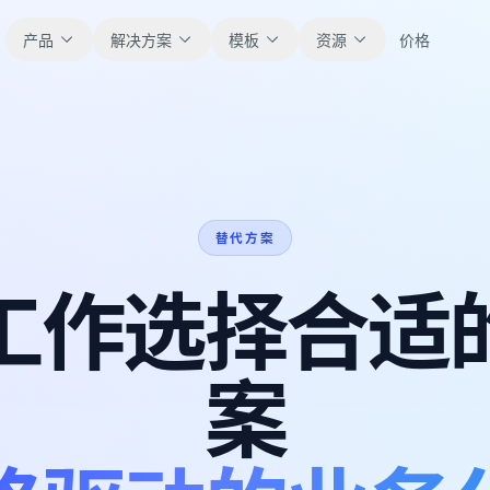
产品
解决方案
模板
资源
价格
全部
博客
浏览全部可直接使用的表格模板。
获取产品更新、案例和工作流灵感。
替代方案
财务
新手指南
覆盖预算、预测、报表和财务分析。
面向真实表格工作的分步教程。
工作选择合适
运营
帮助文档
用于跟踪流程、协作、计划与执行。
查看产品文档、配置和使用说明。
案
销售
提示词库
支持销售管道、目标、预测和营收跟踪。
用于分析、报表和清洗的实用提示词。