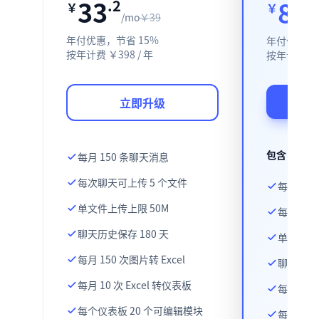
39
99
.0
.
￥
￥
/
mo
按月计费。
按月计费。
立即升级
包含 基础
每月 150 条聊天消息
每次聊天可上传 5 个文件
每月 45
单文件上传上限 50M
每次聊天可
聊天历史保存 180 天
单文件上传
每月 150 次图片转 Excel
聊天历史保
每月 10 次 Excel 转仪表板
每月 450
每个仪表板 20 个可编辑模块
每月 30 