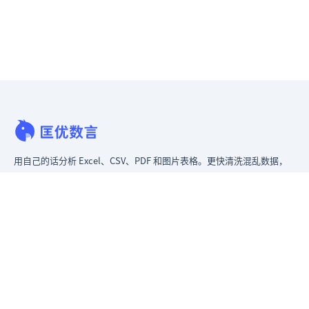
用自己的话分析 Excel、CSV、PDF 和图片表格。更快清洗混乱数据，
立即生成洞察，交付领导层真正能用的报告。
从混乱数据到可给领导看的报告。
原匡优 Excel
产品
Excel AI 工具