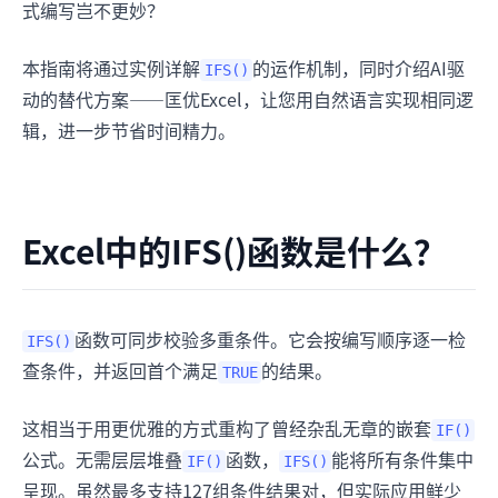
式编写岂不更妙？
本指南将通过实例详解
的运作机制，同时介绍AI驱
IFS()
动的替代方案——匡优Excel，让您用自然语言实现相同逻
辑，进一步节省时间精力。
Excel中的IFS()函数是什么？
函数可同步校验多重条件。它会按编写顺序逐一检
IFS()
查条件，并返回首个满足
的结果。
TRUE
这相当于用更优雅的方式重构了曾经杂乱无章的嵌套
IF()
公式。无需层层堆叠
函数，
能将所有条件集中
IF()
IFS()
呈现。虽然最多支持127组条件结果对，但实际应用鲜少