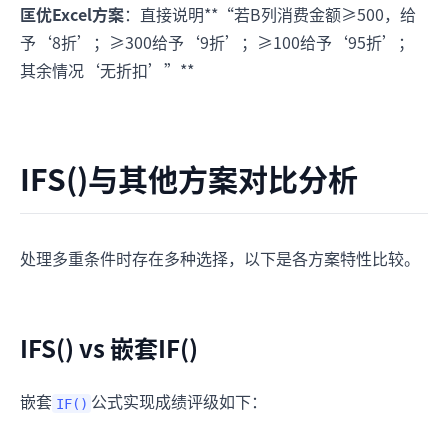
匡优Excel方案
：直接说明**“若B列消费金额≥500，给
予‘8折’；≥300给予‘9折’；≥100给予‘95折’；
其余情况‘无折扣’”**
IFS()与其他方案对比分析
处理多重条件时存在多种选择，以下是各方案特性比较。
IFS() vs 嵌套IF()
嵌套
公式实现成绩评级如下：
IF()