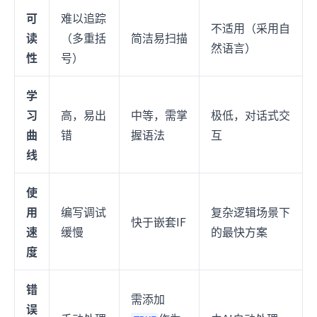
可
难以追踪
不适用（采用自
读
（多重括
简洁易扫描
然语言）
性
号）
学
习
高，易出
中等，需掌
极低，对话式交
曲
错
握语法
互
线
使
用
编写调试
复杂逻辑场景下
快于嵌套IF
速
缓慢
的最快方案
度
错
需添加
误