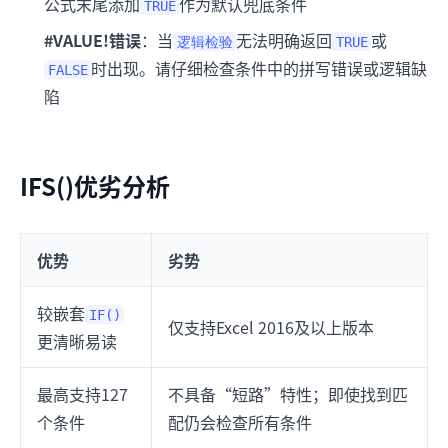
公式末尾添加
作为默认兜底条件
TRUE
#VALUE!错误
：当
无法明确返回
或
逻辑检验
TRUE
时出现。请仔细检查条件中的拼写错误或逻辑缺
FALSE
陷
IFS()优劣分析
优势
劣势
较嵌套
IF()
仅支持Excel 2016及以上版本
更清晰易读
最高支持127
不具备“短路”特性；即使找到匹
个条件
配仍会检查所有条件