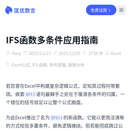
免费试用
IFS函数多条件应用指南
Tony
2025/11/13
2025/12/29
2730
字
Excel
Excel公式
,
IFS 函数
,
条件逻辑
,
数据分析
若您曾在Excel中构建复杂逻辑公式，定知其过程何等繁
琐。嵌套
语句最棘手之处在于厘清各条件的归属，一
IF()
个错位的括号就足以让整个公式崩盘。
为此Excel推出了名为
的新函数。它能以更简洁清晰
IFS()
的方式校验多重条件，避免逻辑缠绕。但若能彻底跳过公