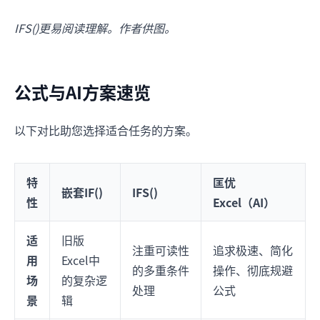
IFS()更易阅读理解。作者供图。
公式与AI方案速览
以下对比助您选择适合任务的方案。
特
匡优
嵌套IF()
IFS()
性
Excel（AI）
适
旧版
注重可读性
追求极速、简化
用
Excel中
的多重条件
操作、彻底规避
场
的复杂逻
处理
公式
景
辑