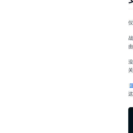
仪
战
由
没
关
匡
这