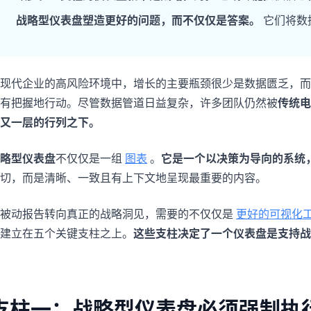
项目
快速入门
战略型仪表盘塑造更好的问题，而不仅仅是答案。
它们将数
管理里程碑、负责人、交付和进度。
帮助新用户和团队快速上手。
分析
现代企业的高风险环境中，增长的主要瓶颈很少是数据匮乏，而
用于看板、KPI复盘和经营分析。
有把握地行动。尽管数据管道日益复杂，许多团队仍然被
传统电
又一层的行列之下。
略型仪表盘
不仅仅是一组
图表
。
它是一个以决策为导向的系统
切，而是清晰、一致且有上下文地呈现最重要的内容。
被动报告转向真正的战略洞见，需要的不仅仅是
更好的可视化
建立在五个关键支柱之上。
这些支柱决定了一个仪表盘是支持战
支柱一：战略型仪表盘必须强制执