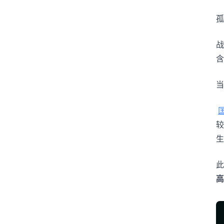
孤
战
含
当
匡
较
生
此
高