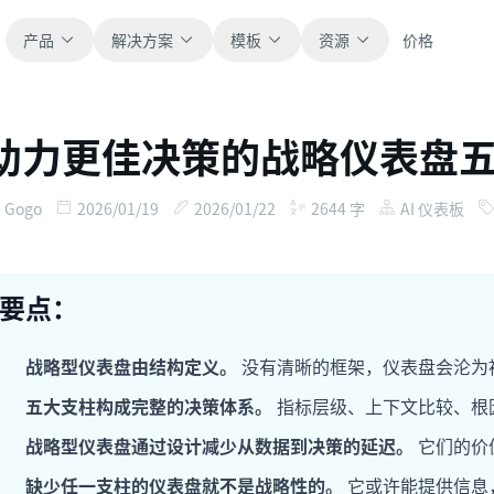
产品
解决方案
模板
资源
价格
助力更佳决策的战略仪表盘
全部
博客
浏览全部可直接使用的表格模板。
获取产品更新、案例和工作流灵感。
Gogo
2026/01/19
2026/01/22
2644
字
AI 仪表板
财务
新手指南
覆盖预算、预测、报表和财务分析。
面向真实表格工作的分步教程。
要点：
运营
帮助文档
用于跟踪流程、协作、计划与执行。
查看产品文档、配置和使用说明。
战略型仪表盘由结构定义。
没有清晰的框架，仪表盘会沦为
五大支柱构成完整的决策体系。
指标层级、上下文比较、根
销售
提示词库
战略型仪表盘通过设计减少从数据到决策的延迟。
它们的价
支持销售管道、目标、预测和营收跟踪。
用于分析、报表和清洗的实用提示词。
缺少任一支柱的仪表盘就不是战略性的。
它或许能提供信息