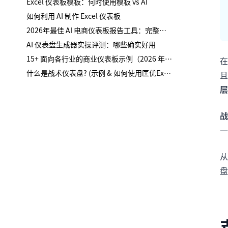
Excel 仪表板模板：何时使用模板 vs AI
如何利用 AI 制作 Excel 仪表板
2026年最佳 AI 电商仪表板报告工具：完整购买指南
AI 仪表盘生成器实操评测：哪些确实好用
15+ 面向各行业的商业仪表板示例（2026 年，AI 与如何构建）
在
什么是战术仪表盘? (示例 & 如何使用匡优Excel构建)
且
层
战
一
从
盘