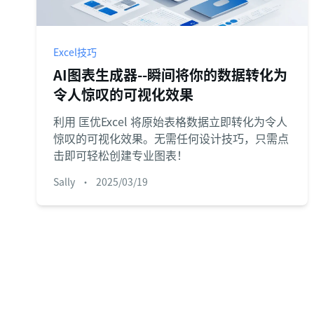
Excel技巧
AI图表生成器--瞬间将你的数据转化为
令人惊叹的可视化效果
利用 匡优Excel 将原始表格数据立即转化为令人
惊叹的可视化效果。无需任何设计技巧，只需点
击即可轻松创建专业图表！
Sally
•
2025/03/19