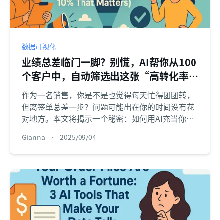
数据可视化
业绩总差临门一脚？别慌，AI帮你从100
个客户中，自动筛选出这张“高转化率”
名单
作为一名销售，你是不是也觉得每天忙得团团转，
但离签单总差一步？问题可能出在你的时间没有花
对地方。本文将揭示一个秘密：如何用AI充当你的
“智能副驾”，从杂乱的CRM导出表中，帮你一眼
Gianna
•
2025/09/04
找出那几个决定你本月业绩的“必赢订单”。