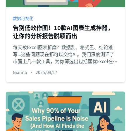
数据可视化
告别低效作图！10款AI图表生成神器，
让你的分析报告脱颖而出
每天被Excel图表折磨？数据乱、格式丑、结论难
写...这些问题现在都可以交给AI。我们深度测评了
市面上几十款工具，为你筛选出包括匡优Excel在内
的10款AI图表生成神器，从一键出报告到高颜值设
Gianna
•
2025/09/17
计，总有一款能帮你告别加班。