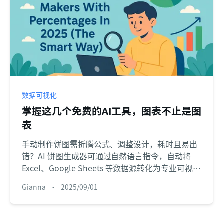
数据可视化
掌握这几个免费的AI工具，图表不止是图
表
手动制作饼图需折腾公式、调整设计，耗时且易出
错？AI 饼图生成器可通过自然语言指令，自动将
Excel、Google Sheets 等数据源转化为专业可视化
图表。本文先解析 AI 饼图生成器的核心原理，梳理
Gianna
•
2025/09/01
「数据集成、易用性、自定义、安全性」4 大选择
标准，再详细推荐 5 款工具,并附工具特性对比与使
用指南，助你高效完成数据叙事，让报告更具说服