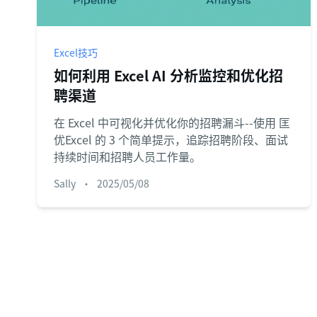
Excel技巧
如何利用 Excel AI 分析监控和优化招
聘渠道
在 Excel 中可视化并优化你的招聘漏斗--使用 匡
优Excel 的 3 个简单提示，追踪招聘阶段、面试
持续时间和招聘人员工作量。
Sally
•
2025/05/08