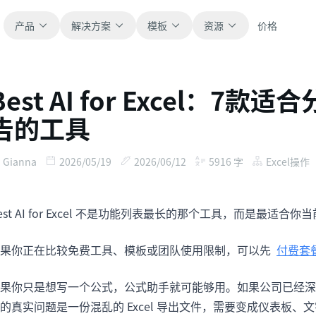
产品
解决方案
模板
资源
价格
Best AI for Excel：
全部
博客
告的工具
浏览全部可直接使用的表格模板。
获取产品更新、案例和工作流灵感。
财务
新手指南
Gianna
2026/05/19
2026/06/12
5916
字
Excel操作
覆盖预算、预测、报表和财务分析。
面向真实表格工作的分步教程。
est AI for Excel 不是功能列表最长的那个工具，而是最适
运营
帮助文档
用于跟踪流程、协作、计划与执行。
查看产品文档、配置和使用说明。
如果你正在比较免费工具、模板或团队使用限制，可以先
付费套
销售
提示词库
果你只是想写一个公式，公式助手就可能够用。如果公司已经深度使用 Mi
支持销售管道、目标、预测和营收跟踪。
用于分析、报表和清洗的实用提示词。
的真实问题是一份混乱的 Excel 导出文件，需要变成仪表板