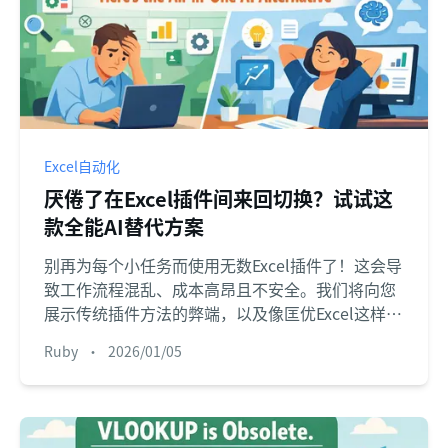
Excel自动化
厌倦了在Excel插件间来回切换？试试这
款全能AI替代方案
别再为每个小任务而使用无数Excel插件了！这会导
致工作流程混乱、成本高昂且不安全。我们将向您
展示传统插件方法的弊端，以及像匡优Excel这样的
统一Excel AI工具如何让您通过简单的聊天命令完
Ruby
•
2026/01/05
成所有任务——从数据清洗到高级图表制作。