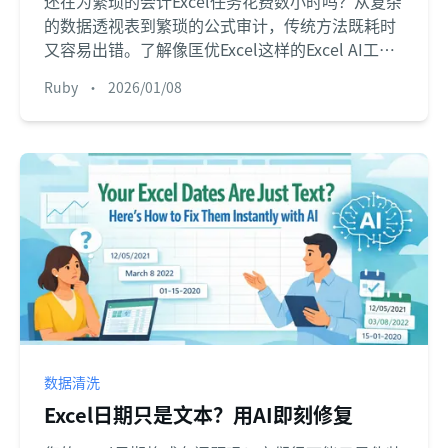
还在为繁琐的会计Excel任务花费数小时吗？从复杂
的数据透视表到繁琐的公式审计，传统方法既耗时
又容易出错。了解像匡优Excel这样的Excel AI工
具，如何让您通过简单的语言指令，自动完成财务
Ruby
•
2026/01/08
报告和分析。
数据清洗
Excel日期只是文本？用AI即刻修复