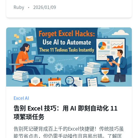
Excel AI 助手，如何让您仅用自然语言提问，就能
Ruby
•
2026/01/09
轻松完成复杂的文本拆分。
Excel AI
告别 Excel 技巧：用 AI 即刻自动化 11
项繁琐任务
告别死记硬背成百上千的Excel快捷键！传统技巧虽
能节省点击，但仍需手动操作且容易出错。了解匡