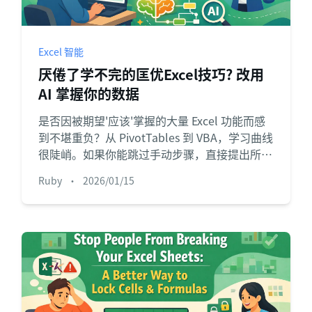
项目
快速入门
管理里程碑、负责人、交付和进度。
帮助新用户和团队快速上手。
Excel 智能
分析
厌倦了学不完的匡优Excel技巧? 改用
用于看板、KPI复盘和经营分析。
AI 掌握你的数据
是否因被期望'应该'掌握的大量 Excel 功能而感
到不堪重负？从 PivotTables 到 VBA，学习曲线
很陡峭。如果你能跳过手动步骤，直接提出所
需，该多好？本指南教你如何做到。
Ruby
•
2026/01/15