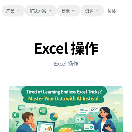
产品
解决方案
模板
资源
价格
Excel 操作
全部
博客
浏览全部可直接使用的表格模板。
获取产品更新、案例和工作流灵感。
Excel 操作
财务
新手指南
覆盖预算、预测、报表和财务分析。
面向真实表格工作的分步教程。
运营
帮助文档
用于跟踪流程、协作、计划与执行。
查看产品文档、配置和使用说明。
销售
提示词库
支持销售管道、目标、预测和营收跟踪。
用于分析、报表和清洗的实用提示词。