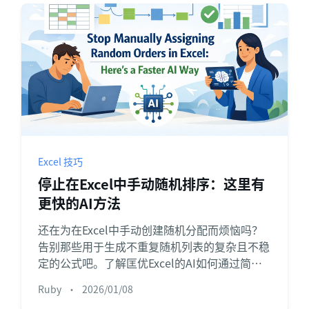
Excel 技巧
停止在Excel中手动随机排序：这里有
更快的AI方法
还在为在Excel中手动创建随机分配而烦恼吗？
告别那些用于生成不重复随机列表的复杂且不稳
定的公式吧。了解匡优Excel的AI如何通过简单
的聊天命令，在几秒钟内完成活动策划或团队分
Ruby
•
2026/01/08
配中的随机排序和分组。