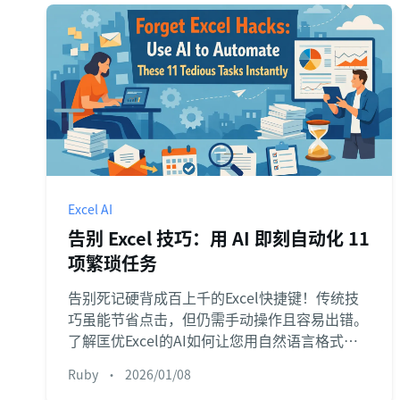
Excel AI
告别 Excel 技巧：用 AI 即刻自动化 11
项繁琐任务
告别死记硬背成百上千的Excel快捷键！传统技
巧虽能节省点击，但仍需手动操作且容易出错。
了解匡优Excel的AI如何让您用自然语言格式化
数据、调整列宽和运行分析，彻底改变您的工作
Ruby
•
2026/01/08
效率。