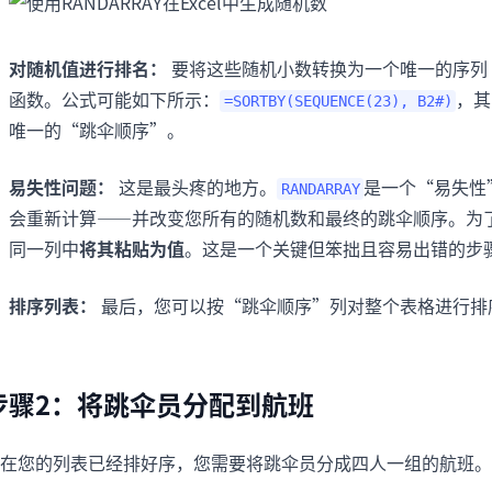
对随机值进行排名：
要将这些随机小数转换为一个唯一的序列（1, 2
函数。公式可能如下所示：
，其
=SORTBY(SEQUENCE(23), B2#)
唯一的“跳伞顺序”。
易失性问题：
这是最头疼的地方。
是一个“易失性
RANDARRAY
会重新计算——并改变您所有的随机数和最终的跳伞顺序。为
同一列中
将其粘贴为值
。这是一个关键但笨拙且容易出错的步
排序列表：
最后，您可以按“跳伞顺序”列对整个表格进行排
步骤2：将跳伞员分配到航班
在您的列表已经排好序，您需要将跳伞员分成四人一组的航班。