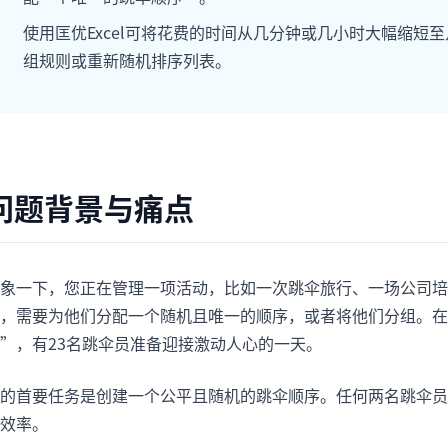
项目
快速入门
使用匡优Excel可将花费的时间从几分钟或几小时大幅缩
管理里程碑、负责人、交付和进度。
帮助新用户和团队快速上手。
组规则或重新随机排序列表。
分析
用于看板、KPI复盘和经营分析。
问题背景与痛点
象一下，您正在管理一项活动，比如一次跳伞旅行、一场公司培
，需要为他们分配一个随机且唯一的顺序，或者将他们分组。在
”，有23名跳伞员准备迎接激动人心的一天。
的首要任务是创建一个公平且随机的跳伞顺序。任何两名跳伞员
效率。