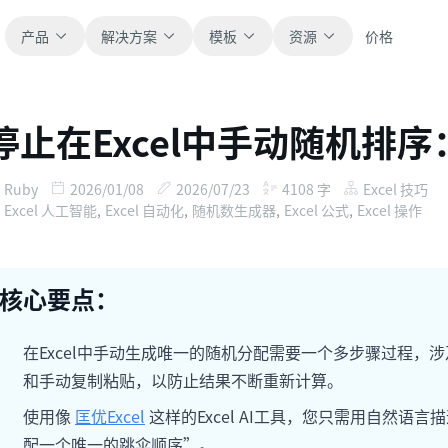
产品
解决方案
模板
资源
价格
停止在Excel中手动随机排
全部
博客
浏览全部可直接使用的表格模板。
获取产品更新、案例和工作流灵感。
Ruby
2026/01/08
2026/07/23
4108
字
Excel 技巧
Excel 人工智能
,
Excel 自动化
,
随机数生成器
,
Excel 公式
,
Excel 操作
财务
新手指南
覆盖预算、预测、报表和财务分析。
面向真实表格工作的分步教程。
核心要点：
运营
帮助文档
用于跟踪流程、协作、计划与执行。
查看产品文档、配置和使用说明。
在Excel中手动生成唯一的随机分配需要一个多步骤过程，涉
和手动复制粘贴，以防止结果不断重新计算。
销售
提示词库
支持销售管道、目标、预测和营收跟踪。
用于分析、报表和清洗的实用提示词。
使用像
匡优Excel
这样的Excel AI工具，您只需用自然
配一个唯一的跳伞顺序”。