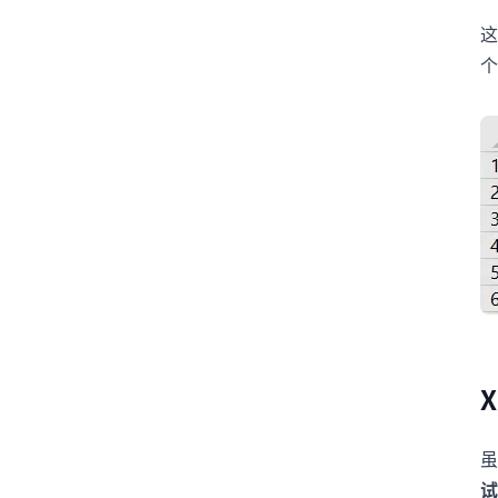
这
虽
试