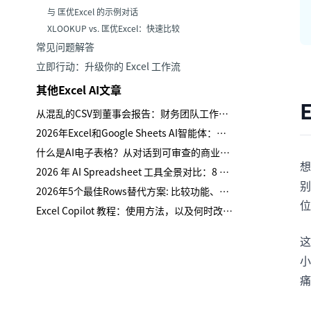
与 匡优Excel 的示例对话
XLOOKUP vs. 匡优Excel：快速比较
常见问题解答
立即行动：升级你的 Excel 工作流
其他Excel AI文章
从混乱的CSV到董事会报告：财务团队工作流程
2026年Excel和Google Sheets AI智能体：真实测试、失败案例及购买指南
什么是AI电子表格？从对话到可审查的商业报告
想
2026 年 AI Spreadsheet 工具全景对比：8 个工具怎么选
别
2026年5个最佳Rows替代方案: 比较功能、适配性与权衡
位
Excel Copilot 教程：使用方法，以及何时改用匡优数言
这
小
痛