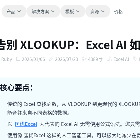
产品
解决方案
模板
资源
价格
告别 XLOOKUP：Excel 
全部
博客
浏览全部可直接使用的表格模板。
获取产品更新、案例和工作流灵感。
Ruby
2026/01/06
2026/07/23
4389
字
Excel AI
财务
新手指南
覆盖预算、预测、报表和财务分析。
面向真实表格工作的分步教程。
核心要点：
运营
帮助文档
用于跟踪流程、协作、计划与执行。
查看产品文档、配置和使用说明。
传统的 Excel 查找函数，从 VLOOKUP 到更现代的 X
能合并来自不同表格的数据。
销售
提示词库
以
匡优Excel
为代表的 Excel AI 无需使用公式语法。
支持销售管道、目标、预测和营收跟踪。
用于分析、报表和清洗的实用提示词。
使用像 匡优Excel 这样的人工智能工具，可以极大地减