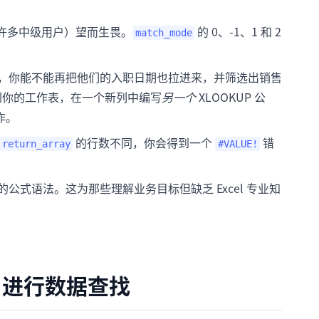
甚至许多中级用户）望而生畏。
的 0、-1、1 和 2
match_mode
，你能不能再把他们的入职日期也拉进来，并筛选出销售
着要回到你的工作表，在一个新列中编写
另一个
XLOOKUP 公
作。
的行数不同，你会得到一个
错
return_array
#VALUE!
式语法。这为那些理解业务目标但缺乏 Excel 专业知
el) 进行数据查找