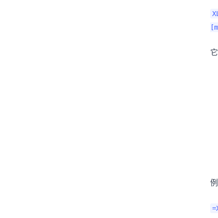
X
[m
它
例
=