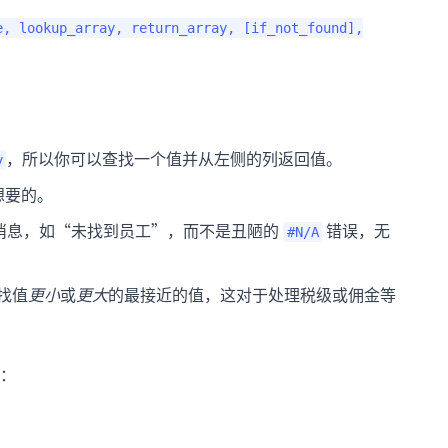
e, lookup_array, return_array, [if_not_found],
，所以你可以查找一个值并从左侧的列返回值。
y
想要的。
消息，如“未找到员工”，而不是丑陋的
错误，无
#N/A
找值
更小
或
更大
的最接近的值，这对于处理税级或佣金等
：