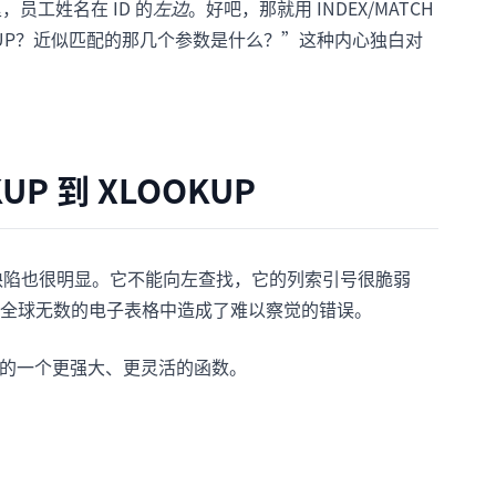
，员工姓名在 ID 的
左边
。好吧，那就用 INDEX/MATCH
KUP？近似匹配的那几个参数是什么？”这种内心独白对
UP 到 XLOOKUP
缺陷也很明显。它不能向左查找，它的列索引号很脆弱
在全球无数的电子表格中造成了难以察觉的错误。
5 中提供的一个更强大、更灵活的函数。