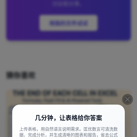
讨论和分享。
用我的文件试试
猜你喜欢
几分钟，让表格给你答案
上传表格，用自然语言说明需求。匡优数言可清洗数
据、完成分析，并生成清晰的图表和报告，省去公式