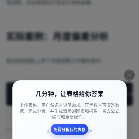
性说明，并在审查后才导出干净的结果。
实际案例：月度偏差分析
假设财务团队上传了月度预算工作簿并提问：
几分钟，让表格给你答案
上传表格，用自然语言说明需求。匡优数言可清洗数
据、完成分析，并生成清晰的图表和报告，省去公式
编写和重复操作。
免费分析我的表格
一个平庸的 AI 输出会给出一个自信的段落：
✨
✨