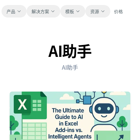
产品
解决方案
模板
资源
价格
AI助手
全部
博客
浏览全部可直接使用的表格模板。
获取产品更新、案例和工作流灵感。
AI助手
财务
新手指南
覆盖预算、预测、报表和财务分析。
面向真实表格工作的分步教程。
运营
帮助文档
用于跟踪流程、协作、计划与执行。
查看产品文档、配置和使用说明。
销售
提示词库
支持销售管道、目标、预测和营收跟踪。
用于分析、报表和清洗的实用提示词。