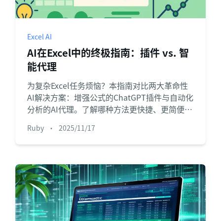
项目
快速入门
管理里程碑、负责人、交付和进度。
帮助新用户和团队快速上手。
Excel AI
分析
AI在Excel中的终极指南：插件 vs. 智
用于看板、KPI复盘和经营分析。
能代理
为复杂Excel任务烦恼？本指南对比两大革命性
AI解决方案：增强公式的ChatGPT插件与自动化
分析的AI代理。了解哪种方法更快捷、更简便、
更适合您的具体需求。
Ruby
•
2025/11/17