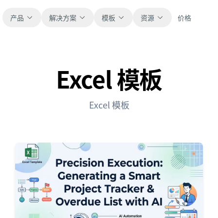
产品
解决方案
模板
资源
价格
Excel 模板
全部
博客
浏览全部可直接使用的表格模板。
获取产品更新、案例和工作流灵感。
Excel 模板
财务
新手指南
覆盖预算、预测、报表和财务分析。
面向真实表格工作的分步教程。
运营
帮助文档
用于跟踪流程、协作、计划与执行。
查看产品文档、配置和使用说明。
销售
提示词库
支持销售管道、目标、预测和营收跟踪。
用于分析、报表和清洗的实用提示词。