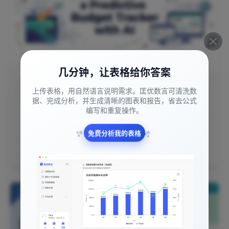
Excel 模板
几分钟，让表格给你答案
智能钱包：如何利用 AI 打造预测型预算
上传表格，用自然语言说明需求。匡优数言可清洗数
管理工具
据、完成分析，并生成清晰的图表和报告，省去公式
编写和重复操作。
别再盲目猜测你的财务未来。探索如何指挥 AI 构建
精英级预算仪表盘，实时追踪支出并预测储蓄。
免费分析我的表格
✨
✨
Ruby
•
2026/04/23