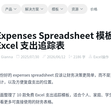
产品
解决方案
模板
资源
价格
Expenses Spreadsheet
全部
博客
Excel 支出追踪表
浏览全部可直接使用的表格模板。
获取产品更新、案例和工作流灵感。
财务
新手指南
Gianna
2025/07/30
2026/06/12
2186
字
Excel操作
覆盖预算、预测、报表和财务分析。
面向真实表格工作的分步教程。
份好的 expenses spreadsheet 应该让财务决策更简单，而
运营
帮助文档
用于跟踪流程、协作、计划与执行。
查看产品文档、配置和使用说明。
计，以及方便复盘支出的位置。
面整理了 10 款免费 Excel 支出追踪模板，适合个人、家庭
销售
提示词库
支持销售管道、目标、预测和营收跟踪。
用于分析、报表和清洗的实用提示词。
看更多可直接使用的财务表格。