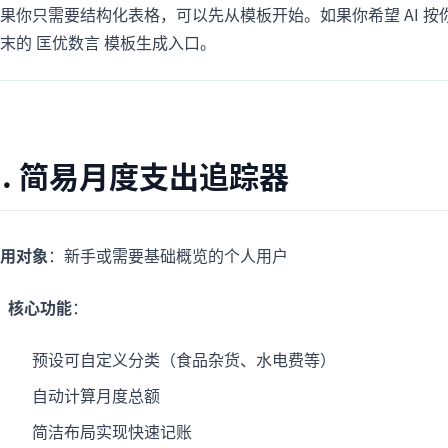
果你只需要结构化表格，可以先从模板开始。如果你希望 AI 
项目
快速入门
管理里程碑、负责人、交付和进度。
帮助新用户和团队快速上手。
末的 匡优数言 模板生成入口。
分析
用于看板、KPI复盘和经营分析。
1. 简易月度支出追踪器
用对象
：新手或需要基础概览的个人用户
核心功能
：
预设可自定义分类（食品杂货、水电费等）
自动计算月度总额
简洁布局实现快速记账