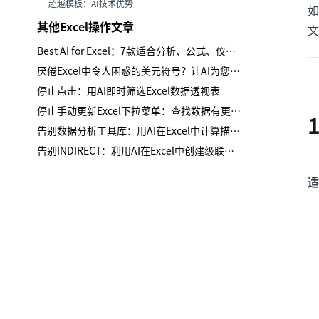
超越模板：AI技术优势
如
其他Excel操作文章
文
Best AI for Excel：7款适合分析、公式、仪表板与报告的工具
厌倦Excel中令人困惑的美元符号？让AI为您处理混合引用
停止点击：用AI即时筛选Excel数据透视表
停止手动更新Excel下拉菜单：查找数据有更智能的方法
告别数据分析工具库：用AI在Excel中计算描述性统计
告别INDIRECT：利用AI在Excel中创建级联下拉列表
适