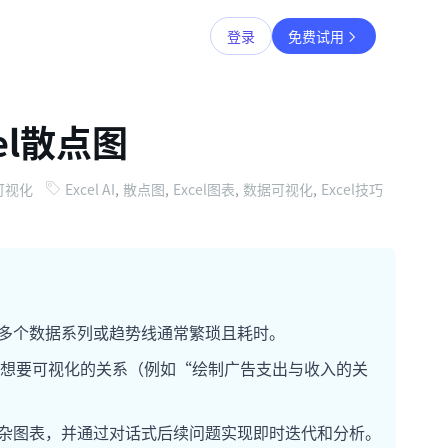
登录
免费试用
el散点图
与可视化
Excel AI
,
散点图
,
Excel图表
,
数据可视化
,
Excel技巧
加多个数据系列或趋势线通常繁琐且耗时。
描述你想要可视化的关系（例如“绘制广告支出与收入的关
的复杂图表，并通过对话式后续问题实现即时迭代和分析。