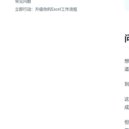
常见问题
立即行动：升级你的Excel工作流程
想
道
到
这
成
但