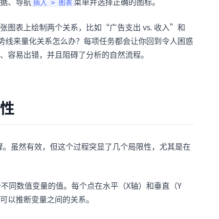
据、导航
菜单并选择正确的图标。
插入 > 图表
图表上绘制两个关系，比如“广告支出 vs. 收入”和
条趋势线来量化关系怎么办？每项任务都会让你回到令人困惑
、容易出错，并且阻碍了分析的自然流程。
限性
步骤。虽然有效，但这个过程突显了几个局限性，尤其是在
个不同数值变量的值。每个点在水平（X轴）和垂直（Y
可以推断变量之间的关系。