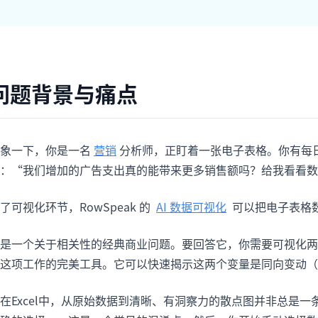
项目
快速入门
管理里程碑、负责人、交付和进度。
帮助新用户和团队快速上手。
分析
问题背景与痛点
用于看板、KPI复盘和经营分析。
象一下，你是一名
营销
分析师，正盯着一张电子表格。你有每
：“我们增加的广告支出真的能带来更多销售额吗？给我看看数
了可视化环节，RowSpeak 的
AI 数据可视化
可以把电子表格
是一个关于相关性的经典商业问题。要回答它，你需要可视化两
这项工作的完美工具。它可以快速揭示这两个变量是同向变动（
在Excel中，从原始数据到清晰、有洞察力的散点图并非总是