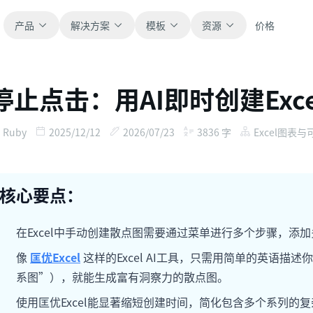
产品
解决方案
模板
资源
价格
停止点击：用AI即时创建Exc
全部
博客
浏览全部可直接使用的表格模板。
获取产品更新、案例和工作流灵感。
Ruby
2025/12/12
2026/07/23
3836
字
Excel图表
财务
新手指南
覆盖预算、预测、报表和财务分析。
面向真实表格工作的分步教程。
核心要点：
运营
帮助文档
用于跟踪流程、协作、计划与执行。
查看产品文档、配置和使用说明。
在Excel中手动创建散点图需要通过菜单进行多个步骤，添
像
匡优Excel
这样的Excel AI工具，只需用简单的英语
销售
提示词库
系图”），就能生成富有洞察力的散点图。
支持销售管道、目标、预测和营收跟踪。
用于分析、报表和清洗的实用提示词。
使用匡优Excel能显著缩短创建时间，简化包含多个系列