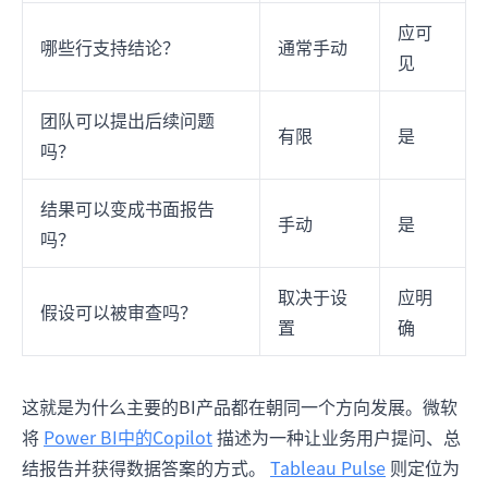
应可
哪些行支持结论？
通常手动
见
团队可以提出后续问题
有限
是
吗？
结果可以变成书面报告
手动
是
吗？
取决于设
应明
假设可以被审查吗？
置
确
这就是为什么主要的BI产品都在朝同一个方向发展。微软
将
Power BI中的Copilot
描述为一种让业务用户提问、总
结报告并获得数据答案的方式。
Tableau Pulse
则定位为