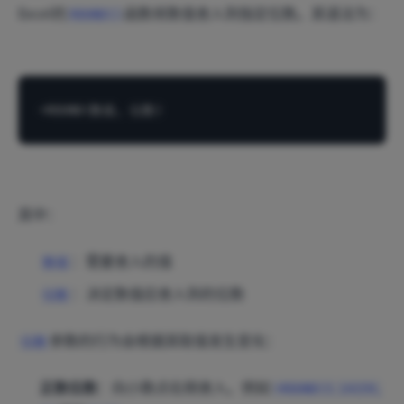
Excel的
函数将数值舍入到指定位数。其语法为：
ROUND()
其中：
：需要舍入的值
数值
：决定数值应舍入到的位数
位数
参数的行为会根据其取值发生变化：
位数
正数位数
：向小数点右侧舍入。例如
=ROUND(3.14159,