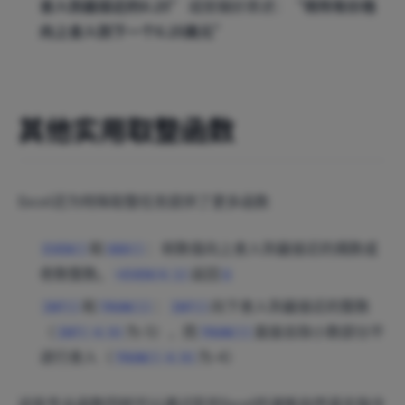
舍入到最接近的0.25”
或按偏好表述：
“将所有价格
向上舍入到下一个0.25美元”
其他实用取整函数
Excel还为特殊取整任务提供了更多函数
和
：将数值向上舍入到最接近的偶数或
EVEN()
ODD()
奇数整数。
返回
=EVEN(4.1)
6
和
：
向下舍入到最接近的整数
INT()
TRUNC()
INT()
（
为-5），而
直接去除小数部分不
INT(-4.9)
TRUNC()
进行舍入（
为-4）
TRUNC(-4.9)
这些专业函数同样可以通过匡优Excel的清晰自然语言指令