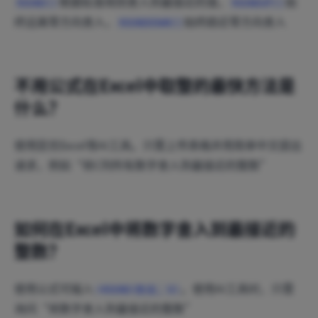
根据标准规则舍入到最接近的值，
始
ROUND()
ROUNDUP()
终远离零方向舍入，
始终趋近零方向舍入
ROUNDDOWN()
不用公式在Excel中取整的最快方法是
什么？
使用匡优Excel等AI工具。只需上传表格并用简单中文提出
请求，例如“将C列所有数字舍入到最接近的整数”
如何在Excel中将数字舍入到最接近的
整数？
使用公式可输入
。使用AI工具时，只需
=ROUND(数值, 0)
询问“将数字舍入到最接近的整数”