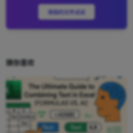
用我的文件试试
猜你喜欢