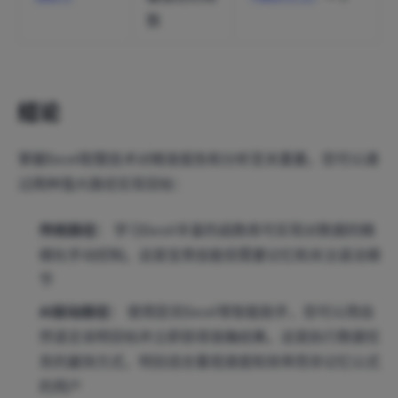
数
结论
掌握Excel取整技术对精准报告和分析至关重要。您可以通
过两种强大路径实现目标：
传统路径：
学习Excel丰富的函数库可实现对数据的精
细化手动控制。这是宝贵技能但需要记忆和关注语法细
节
AI驱动路径：
使用匡优Excel等智能助手，您可以用自
然语言说明目标并立即获得准确结果。这是执行数据任
务的最快方式，特别适合重视速度和效率而非记忆公式
的用户