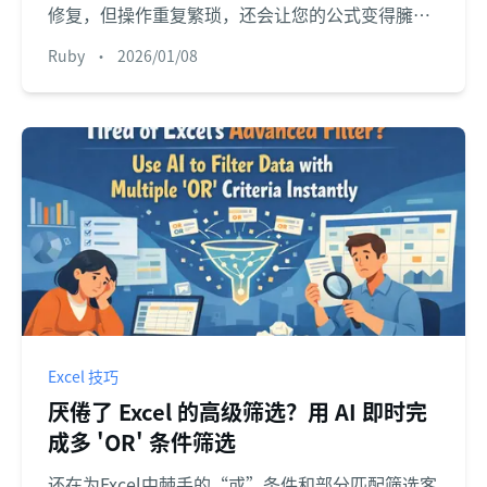
修复，但操作重复繁琐，还会让您的公式变得臃
肿。了解 匡优Excel 这款 Excel AI 工具，如何让您
Ruby
•
2026/01/08
使用简单的语言命令自动处理所有公式错误。
Excel 技巧
厌倦了 Excel 的高级筛选？用 AI 即时完
成多 'OR' 条件筛选
还在为Excel中棘手的“或”条件和部分匹配筛选客