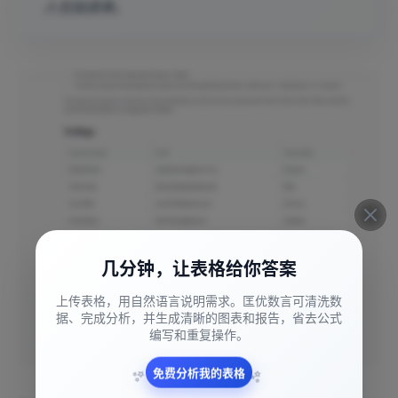
人也加进来。
几分钟，让表格给你答案
上传表格，用自然语言说明需求。匡优数言可清洗数
据、完成分析，并生成清晰的图表和报告，省去公式
编写和重复操作。
免费分析我的表格
✨
✨