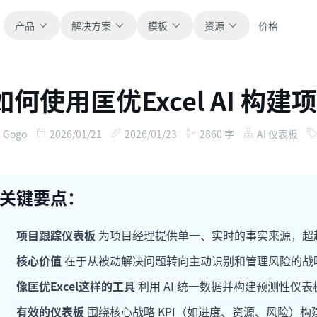
产品
解决方案
模板
资源
价格
如何使用匡优Excel AI 构
全部
博客
浏览全部可直接使用的表格模板。
获取产品更新、案例和工作流灵感。
Gogo
2026/01/21
2026/01/23
2860
字
AI 仪表板
财务
新手指南
覆盖预算、预测、报表和财务分析。
面向真实表格工作的分步教程。
关键要点：
运营
帮助文档
用于跟踪流程、协作、计划与执行。
查看产品文档、配置和使用说明。
项目跟踪仪表板
为项目经理提供单一、实时的事实来源，超
核心价值
在于从被动解决问题转向主动识别和管理风险的战
销售
提示词库
像匡优Excel这样的工具
利用 AI 统一数据并构建预测性仪表
支持销售管道、目标、预测和营收跟踪。
用于分析、报表和清洗的实用提示词。
有效的仪表板
围绕核心战略 KPI（如进度、资源、风险）