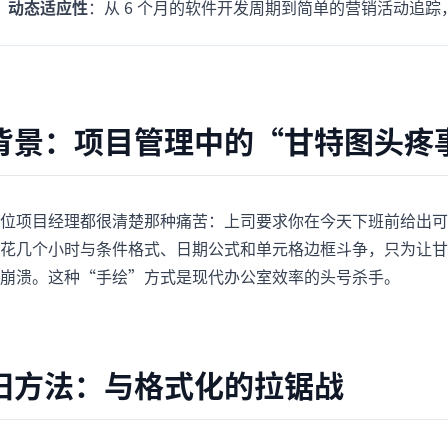
动态适应性
：从 6 个月的软件开发周期到简单的营销活动追踪
项目
快速入门
管理里程碑、负责人、交付和进度。
帮助新用户和团队快速上手。
分析
用于看板、KPI复盘和经营分析。
背景：项目管理中的“甘特图头疼
位项目经理都很清楚那种痛苦：上司要求你在今天下班前给出可视
花几个小时与条件格式、日期公式和单元格边框斗争，只为让甘
崩溃。这种“手绘”方式是现代办公室效率的头号杀手。
旧方法：与格式化的拉锯战