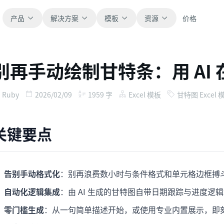
产品
解决方案
模板
资源
价格
别再手动绘制甘特条：用 AI
全部
博客
浏览全部可直接使用的表格模板。
获取产品更新、案例和工作流灵感。
Ruby
2026/02/09
1959
字
Excel 模板
甘特图 Excel 
财务
新手指南
覆盖预算、预测、报表和财务分析。
面向真实表格工作的分步教程。
关键要点
运营
帮助文档
用于跟踪流程、协作、计划与执行。
查看产品文档、配置和使用说明。
告别手动格式化
：别再浪费数小时与条件格式和单元格边框搏
销售
提示词库
自动化逻辑集成
：由 AI 生成的甘特图自带日期跟踪与进度
支持销售管道、目标、预测和营收跟踪。
用于分析、报表和清洗的实用提示词。
零门槛生成
：从一句简单描述开始，或使用专业内置展示，即