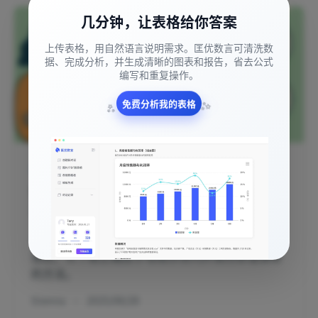
几分钟，让表格给你答案
上传表格，用自然语言说明需求。匡优数言可清洗数
据、完成分析，并生成清晰的图表和报告，省去公式
编写和重复操作。
免费分析我的表格
✨
✨
Excel操作
如何在 Google Sheets 中按字母排序且
不破坏数据
在Google表格中排序数据看似简单，但行数据容易
混乱。以下是正确按字母顺序排列并保持条理清晰
的方法。
Gianna
•
2025/08/28