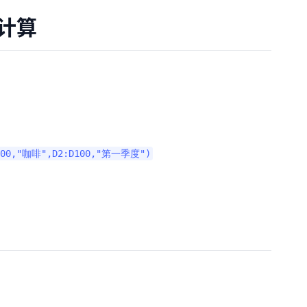
准计算
B100,"咖啡",D2:D100,"第一季度")