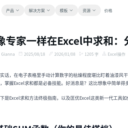
产品
解决方案
模板
资源
价格
像专家一样在Excel中求和
全部
博客
浏览全部可直接使用的表格模板。
获取产品更新、案例和工作流灵感。
Gianna
2025/08/18
2026/01/08
1205
字
Excel操作
财务
新手指南
覆盖预算、预测、报表和财务分析。
面向真实表格工作的分步教程。
实话，在电子表格里手动计算数字的枯燥程度堪比盯着油漆风干
，掌握Excel求和都是必备技能。好消息是？这比想象中简单得
运营
帮助文档
用于跟踪流程、协作、计划与执行。
查看产品文档、配置和使用说明。
下是Excel求和方法终极指南，以及匡优Excel这类新一代工具
销售
提示词库
支持销售管道、目标、预测和营收跟踪。
用于分析、报表和清洗的实用提示词。