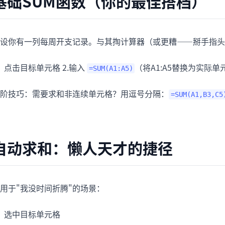
基础SUM函数（你的最佳搭档）
项目
快速入门
管理里程碑、负责人、交付和进度。
帮助新用户和团队快速上手。
设你有一列每周开支记录。与其掏计算器（或更糟——掰手指头
分析
用于看板、KPI复盘和经营分析。
点击目标单元格 2.输入
（将A1:A5替换为实际
=SUM(A1:A5)
阶技巧：需要求和非连续单元格？用逗号分隔：
=SUM(A1,B3,C5
自动求和：懒人天才的捷径
用于"我没时间折腾"的场景：
选中目标单元格