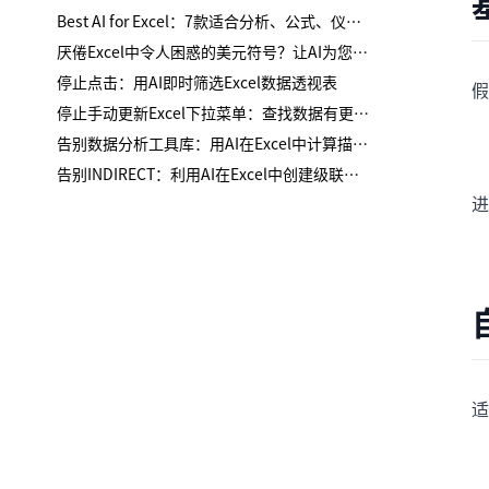
Best AI for Excel：7款适合分析、公式、仪表板与报告的工具
厌倦Excel中令人困惑的美元符号？让AI为您处理混合引用
停止点击：用AI即时筛选Excel数据透视表
假
停止手动更新Excel下拉菜单：查找数据有更智能的方法
告别数据分析工具库：用AI在Excel中计算描述性统计
告别INDIRECT：利用AI在Excel中创建级联下拉列表
进
适