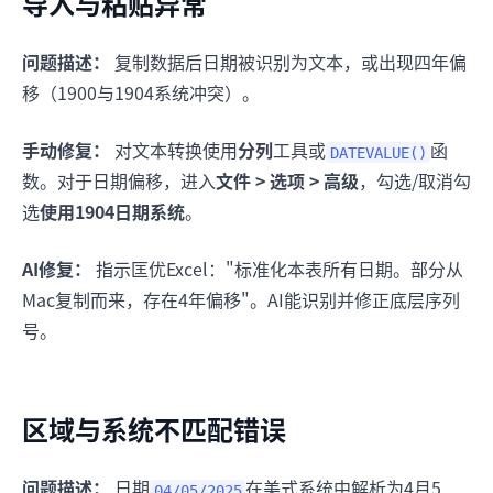
导入与粘贴异常
问题描述：
复制数据后日期被识别为文本，或出现四年偏
移（1900与1904系统冲突）。
手动修复：
对文本转换使用
分列
工具或
函
DATEVALUE()
数。对于日期偏移，进入
文件 > 选项 > 高级
，勾选/取消勾
选
使用1904日期系统
。
AI修复：
指示匡优Excel："标准化本表所有日期。部分从
Mac复制而来，存在4年偏移"。AI能识别并修正底层序列
号。
区域与系统不匹配错误
问题描述：
日期
在美式系统中解析为4月5
04/05/2025