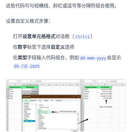
这些代码可与短横线、斜杠或逗号等分隔符组合使用。
设置自定义格式步骤：
打开
设置单元格格式
对话框（
）
Ctrl+1
在
数字
标签下选择
自定义
选项
在
类型
字段输入代码组合，例如
会显示
dd-mmm-yyyy
05-7月-2025