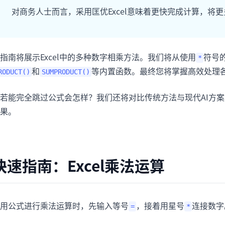
项目
快速入门
对商务人士而言，采用匡优Excel意味着更快完成计算，将
管理里程碑、负责人、交付和进度。
帮助新用户和团队快速上手。
分析
指南将展示Excel中的多种数字相乘方法。我们将从使用
符号
*
用于看板、KPI复盘和经营分析。
和
等内置函数。最终您将掌握高效处理各类
RODUCT()
SUMPRODUCT()
若能完全跳过公式会怎样？我们还将对比传统方法与现代AI方案—
果。
快速指南：Excel乘法运算
用公式进行乘法运算时，先输入等号
，接着用星号
连接数字
=
*