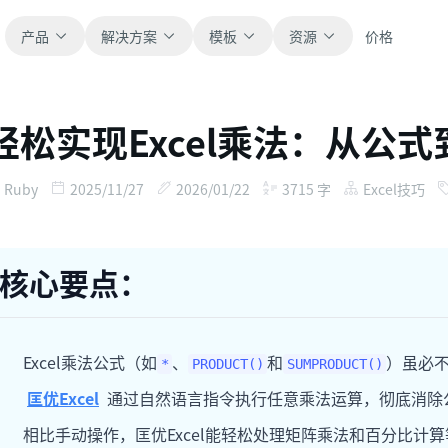
产品
解决方案
模板
资源
价格
轻松实现Excel乘法：从公式
全部
博客
浏览全部可直接使用的表格模板。
获取产品更新、案例和工作流灵感。
Ruby
2025/11/27
2026/01/22
3715
字
Excel技巧
财务
新手指南
覆盖预算、预测、报表和财务分析。
面向真实表格工作的分步教程。
核心要点：
运营
帮助文档
用于跟踪流程、协作、计划与执行。
查看产品文档、配置和使用说明。
Excel乘法公式（如
、
和
）虽必
*
PRODUCT()
SUMPRODUCT()
销售
提示词库
匡优Excel
通过自然语言指令执行任意乘法运算，彻底消除
支持销售管道、目标、预测和营收跟踪。
用于分析、报表和清洗的实用提示词。
相比手动操作，匡优Excel能轻松处理矩阵乘法和百分比计