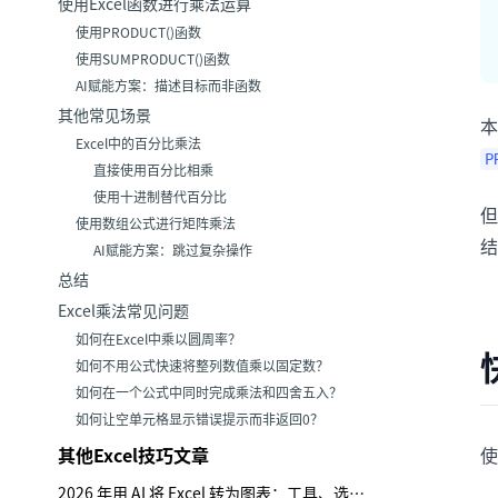
使用Excel函数进行乘法运算
使用PRODUCT()函数
使用SUMPRODUCT()函数
AI赋能方案：描述目标而非函数
其他常见场景
本
Excel中的百分比乘法
P
直接使用百分比相乘
使用十进制替代百分比
但
使用数组公式进行矩阵乘法
结
AI赋能方案：跳过复杂操作
总结
Excel乘法常见问题
如何在Excel中乘以圆周率？
如何不用公式快速将整列数值乘以固定数？
如何在一个公式中同时完成乘法和四舍五入？
如何让空单元格显示错误提示而非返回0？
其他Excel技巧文章
使
2026 年用 AI 将 Excel 转为图表：工具、选择与审查要点