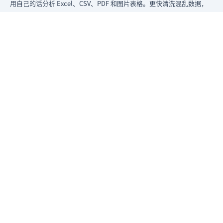
用自己的话分析 Excel、CSV、PDF 和图片表格。更快清洗混乱数据，
立即生成洞察，交付领导层真正能用的报告。
从混乱数据到可给领导看的报告。
原匡优 Excel
产品
Excel AI 工具
AI 表格助手
AI 分析 Excel 数据
AI 生成数据分析报告
Excel 转看板
AI 图片转表格
AI PDF转表格
AI 生成图表