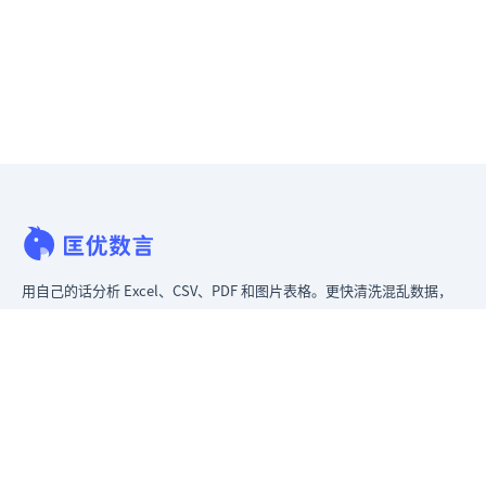
用自己的话分析 Excel、CSV、PDF 和图片表格。更快清洗混乱数据，
立即生成洞察，交付领导层真正能用的报告。
从混乱数据到可给领导看的报告。
原匡优 Excel
产品