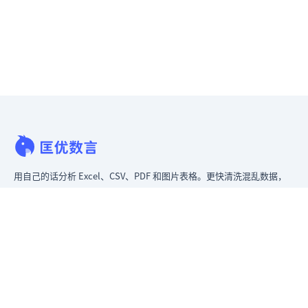
用自己的话分析 Excel、CSV、PDF 和图片表格。更快清洗混乱数据，
立即生成洞察，交付领导层真正能用的报告。
从混乱数据到可给领导看的报告。
原匡优 Excel
产品
Excel AI 工具