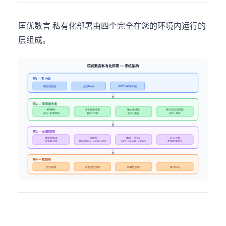
匡优数言 私有化部署由四个完全在您的环境内运行的
层组成。
匡优数言私有化部署 — 系统架构
层1 — 客户端
网页浏览器
桌面PWA
REST API客户端
层2 — 应用服务器
API网关
电子表格引擎
输出生成器
审计日志记录器
认证 · 速率限制
解析 · 转换
图表 · 报告
访问 · 操作
层3 — AI/模型层
模型路由器
开源模型
闭源（可选）
嵌入引擎
按策略选择
DeepSeek · Qwen · Kimi
GPT · Claude · Gemini
本地向量索引
层4 — 数据层
文件存储
关系型数据库
向量数据库
审计日志