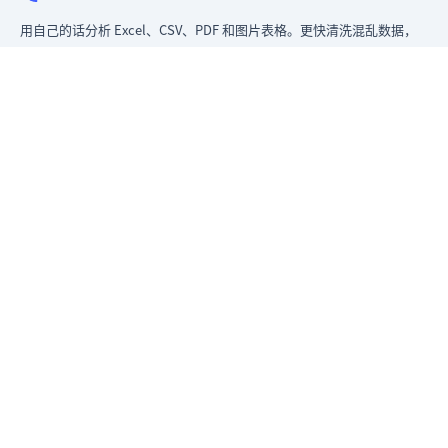
用自己的话分析 Excel、CSV、PDF 和图片表格。更快清洗混乱数据，
立即生成洞察，交付领导层真正能用的报告。
从混乱数据到可给领导看的报告。
原匡优 Excel
产品
Excel AI 工具
AI 表格助手
AI 分析 Excel 数据
AI 生成数据分析报告
Excel 转看板
AI 图片转表格
AI PDF转表格
AI 生成图表