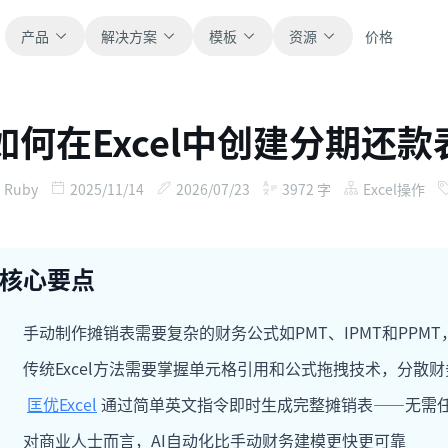
产品
解决方案
模板
资源
价格
如何在Excel中创建分期还
全部
博客
浏览全部可直接使用的表格模板。
获取产品更新、案例和工作流灵感。
Ruby
2025/11/14
2026/07/23
3972
字
Excel操作
财务
新手指南
覆盖预算、预测、报表和财务分析。
面向真实表格工作的分步教程。
核心要点
运营
帮助文档
用于跟踪流程、协作、计划与执行。
查看产品文档、配置和使用说明。
手动制作摊销表需要复杂的财务公式如PMT、IPMT和PPM
传统Excel方法需要掌握单元格引用和公式拖拽技术，分散
销售
提示词库
匡优Excel
通过简单英文指令即时生成完整摊销表——无需
支持销售管道、目标、预测和营收跟踪。
用于分析、报表和清洗的实用提示词。
对商业人士而言，AI自动化比手动财务建模更快更可靠