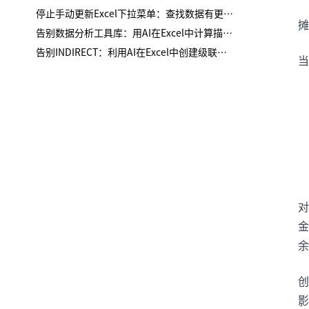
停止手动更新Excel下拉菜单：查找数据有更智能的方法
告别数据分析工具库：用AI在Excel中计算描述性统计
告别INDIRECT：利用AI在Excel中创建级联下拉列表
当
对
金
余
创
影