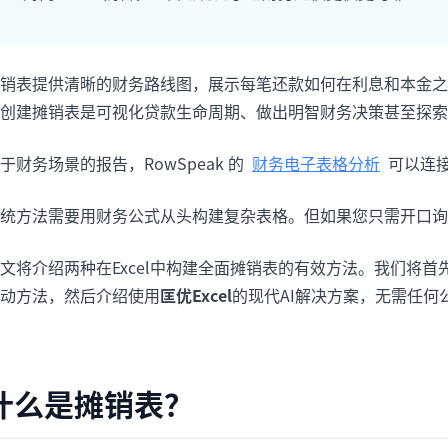
项目
快速入门
管理里程碑、负责人、交付和进度。
帮助新用户和团队快速上手。
销表提供清晰的财务路线图，展示每笔还款如何在利息和本金之间
分析
创建摊销表是可视化贷款生命周期、做出明智财务决策甚至探索
用于看板、KPI复盘和经营分析。
于财务场景的报告，RowSpeak 的
财务电子表格分析
可以连
统方法需要用财务公式从头构建复杂表格。但如果您只需开口询
文将介绍两种在Excel中构建全面摊销表的有效方法。我们将首
动方法，然后介绍使用
匡优Excel
的现代AI解决方案，无需任何
什么是摊销表？