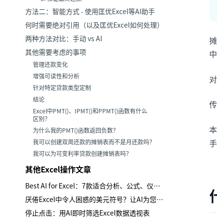
方法二：智能方式 - 使用匡优Excel等AI助手
何时需要绝对引用（以及匡优Excel如何处理）
两种方法对比：手动 vs AI
摊
其他需要考虑的事项
中
管理还款变化
增强可读性和分析
对
针对特定贷款类型定制
结论
传
Excel中PMT()、IPMT()和PPMT()函数有什么
区别？
本
为什么我的PMT()函数返回负数？
手
我可以创建双周还款的摊销表而不是月还款吗？
我可以为可变利率贷款创建摊销表吗？
其他Excel操作文章
Best AI for Excel：7款适合分析、公式、仪表板与报告的工具
厌倦Excel中令人困惑的美元符号？让AI为您处理混合引用
停止点击：用AI即时筛选Excel数据透视表