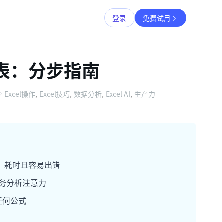
登录
免费试用
款表：分步指南
Excel操作
,
Excel技巧
,
数据分析
,
Excel AI
,
生产力
T，耗时且容易出错
财务分析注意力
任何公式