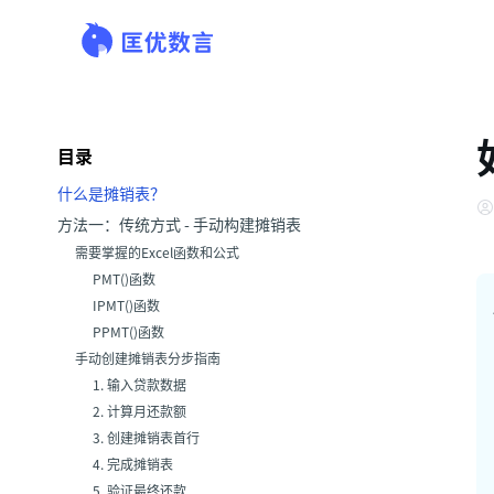
目录
什么是摊销表？
方法一：传统方式 - 手动构建摊销表
需要掌握的Excel函数和公式
PMT()函数
IPMT()函数
PPMT()函数
手动创建摊销表分步指南
1. 输入贷款数据
2. 计算月还款额
3. 创建摊销表首行
4. 完成摊销表
5. 验证最终还款