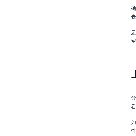
表
最
留
分
看
如
性