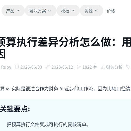
产品
解决方案
模板
资源
价格
预算执行差异分析怎么做：用 AI
全部
博客
因
浏览全部可直接使用的表格模板。
获取产品更新、案例和工作流灵感。
财务
新手指南
Ruby
2026/06/03
2026/06/12
1822
字
财务分析
覆盖预算、预测、报表和财务分析。
面向真实表格工作的分步教程。
算 vs 实际是很适合作为财务 AI 起步的工作流，因为比较口径
运营
帮助文档
用于跟踪流程、协作、计划与执行。
查看产品文档、配置和使用说明。
关键要点:
销售
提示词库
支持销售管道、目标、预测和营收跟踪。
用于分析、报表和清洗的实用提示词。
把预算执行文件变成可执行的复核清单。