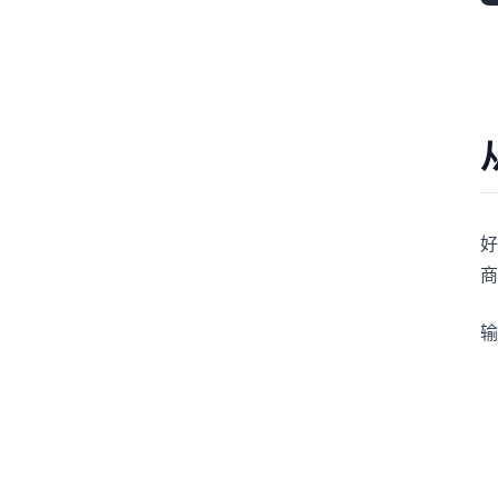
好
商
输