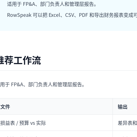
适用于 FP&A、部门负责人和管理层报告。
项目
快速入门
管理里程碑、负责人、交付和进度。
帮助新用户和团队快速上手。
RowSpeak 可以把 Excel、CSV、PDF 和导出财务报
分析
用于看板、KPI复盘和经营分析。
推荐工作流
用于 FP&A、部门负责人和管理层报告。
文件
输出
损益表 / 预算 vs 实际
差异表