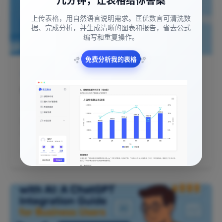
上传表格，用自然语言说明需求。匡优数言可清洗数
据、完成分析，并生成清晰的图表和报告，省去公式
编写和重复操作。
免费分析我的表格
✨
✨
Excel操作
ChatGPT能创建电子表格吗？
尽管ChatGPT为电子表格任务提供了有益指导，但
匡优Excel通过自动化报告和即时洞察功能，将AI驱
动的数据管理提升到了全新高度。
Gianna
•
2025/07/24