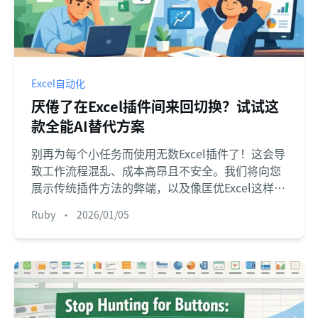
Excel自动化
厌倦了在Excel插件间来回切换？试试这
款全能AI替代方案
别再为每个小任务而使用无数Excel插件了！这会导
致工作流程混乱、成本高昂且不安全。我们将向您
展示传统插件方法的弊端，以及像匡优Excel这样的
统一Excel AI工具如何让您通过简单的聊天命令完
Ruby
•
2026/01/05
成所有任务——从数据清洗到高级图表制作。