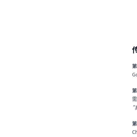
第
G
第
需
"
第
C