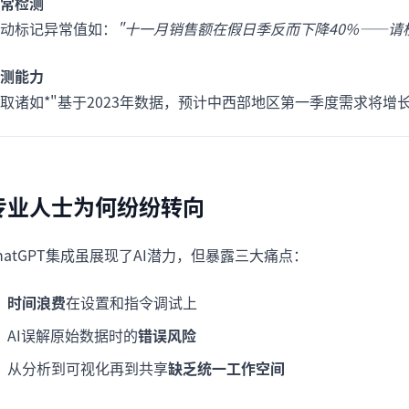
常检测
动标记异常值如：
"十一月销售额在假日季反而下降40%——请
测能力
取诸如*"基于2023年数据，预计中西部地区第一季度需求将增长
专业人士为何纷纷转向
hatGPT集成虽展现了AI潜力，但暴露三大痛点：
时间浪费
在设置和指令调试上
AI误解原始数据时的
错误风险
从分析到可视化再到共享
缺乏统一工作空间