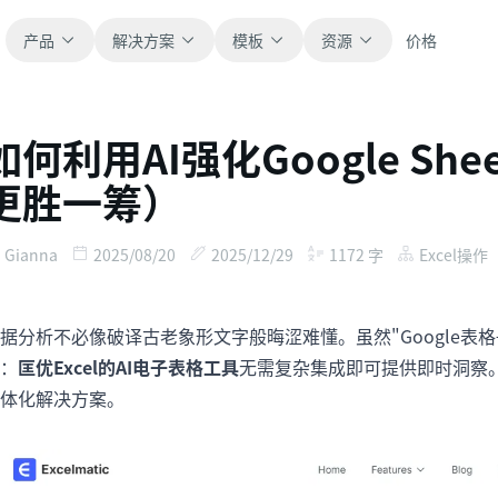
产品
解决方案
模板
资源
价格
如何利用AI强化Google She
全部
博客
更胜一筹）
浏览全部可直接使用的表格模板。
获取产品更新、案例和工作流灵感。
财务
新手指南
Gianna
2025/08/20
2025/12/29
1172
字
Excel操作
覆盖预算、预测、报表和财务分析。
面向真实表格工作的分步教程。
据分析不必像破译古老象形文字般晦涩难懂。虽然"Google表格
运营
帮助文档
用于跟踪流程、协作、计划与执行。
查看产品文档、配置和使用说明。
：
匡优Excel的AI电子表格工具
无需复杂集成即可提供即时洞察
体化解决方案。
销售
提示词库
支持销售管道、目标、预测和营收跟踪。
用于分析、报表和清洗的实用提示词。