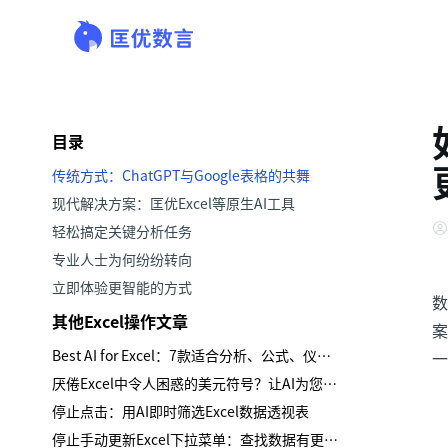
目录
传统方式：ChatGPT与Google表格的共舞
现代解决方案：匡优Excel等原生AI工具
轻松搞定关键分析任务
专业人士为何纷纷转向
立即体验更智能的方式
数
其他Excel操作文章
案
Best AI for Excel：7款适合分析、公式、仪表板与报告的工具
一
厌倦Excel中令人困惑的美元符号？让AI为您处理混合引用
停止点击：用AI即时筛选Excel数据透视表
停止手动更新Excel下拉菜单：查找数据有更智能的方法