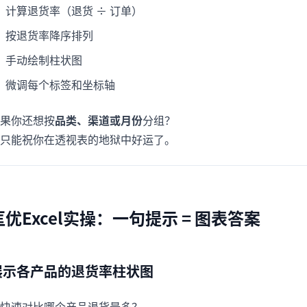
计算退货率（退货 ÷ 订单）
按退货率降序排列
手动绘制柱状图
微调每个标签和坐标轴
果你还想按
品类、渠道或月份
分组？
只能祝你在透视表的地狱中好运了。
匡优Excel实操：一句提示 = 图表答案
展示各产品的退货率柱状图
快速对比哪个产品退货最多？