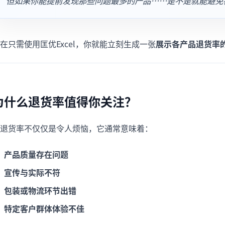
但如果你能提前发现那些问题最多的产品……是不是就能避免
项目
快速入门
管理里程碑、负责人、交付和进度。
帮助新用户和团队快速上手。
在只需使用匡优Excel，你就能立刻生成一张
展示各产品退货率
分析
用于看板、KPI复盘和经营分析。
为什么退货率值得你关注？
退货率不仅仅是令人烦恼，它通常意味着：
产品质量存在问题
宣传与实际不符
包装或物流环节出错
特定客户群体体验不佳