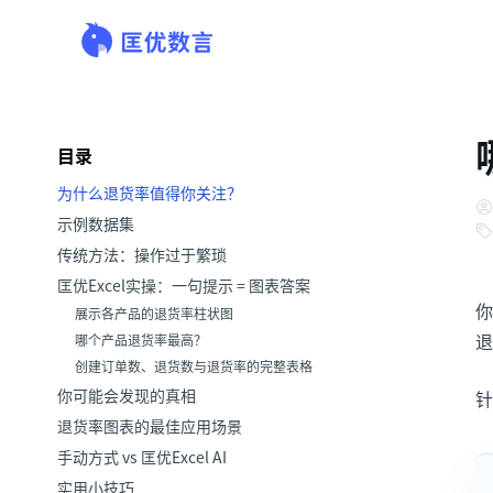
目录
为什么退货率值得你关注？
示例数据集
传统方法：操作过于繁琐
匡优Excel实操：一句提示 = 图表答案
你
展示各产品的退货率柱状图
退
哪个产品退货率最高？
创建订单数、退货数与退货率的完整表格
你可能会发现的真相
针
退货率图表的最佳应用场景
手动方式 vs 匡优Excel AI
实用小技巧