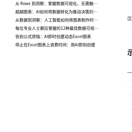
从 Rows 到洞察：掌握数据可视化，无需触碰图表菜单
超越图表：AI如何将数据转化为推动决策的有说服力商业叙事
匡
从数据到洞察：人工智能如何将图表制作时间从3小时缩短到30秒
每位专业人士都应掌握的12种最佳数据可视化类型
告别公式烦恼：AI即时创建动态Excel图表
停止在Excel图表上浪费时间：用AI即刻创建