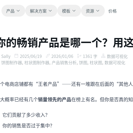
产品
解决方案
模板
资源
价格
你的畅销产品是哪一个？用这个
全部
博客
浏览全部可直接使用的表格模板。
获取产品更新、案例和工作流灵感。
Sally
2025/06/19
2026/01/06
1361
字
数据可视化
饼图制作器
,
柱状图制作器
,
产品销售分析
,
饼图
,
柱状图
,
数据可视化
财务
新手指南
覆盖预算、预测、报表和财务分析。
面向真实表格工作的分步教程。
个电商店铺都有“王者产品”——还有一堆跟在后面的“其他人
运营
帮助文档
用于跟踪流程、协作、计划与执行。
查看产品文档、配置和使用说明。
大概率已经有几个
销量领先的产品
在榜上有名。但你是否真的知
销售
提示词库
它们贡献了多少收入？
支持销售管道、目标、预测和营收跟踪。
用于分析、报表和清洗的实用提示词。
你的销售是否过于集中？