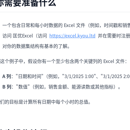
你需要准备什么
项目
快速入门
管理里程碑、负责人、交付和进度。
帮助新用户和团队快速上手。
一个包含日常和每小时数据的 Excel 文件（例如，时间戳和
分析
用于看板、KPI复盘和经营分析。
访问 匡优Excel（访问
https://excel.kyou.ltd
并在需要时注
对你的数据集结构有基本的了解。
这个例子中，假设你有一个至少包含两个关键列的 Excel 文件：
A 列
："日期和时间"（例如，"3/1/2025 1:00"、"3/1/2025 2:
B 列
："数值"（例如，销售金额、能源读数或其他指标）。
们的目标是计算所有日期中每个小时的总值。