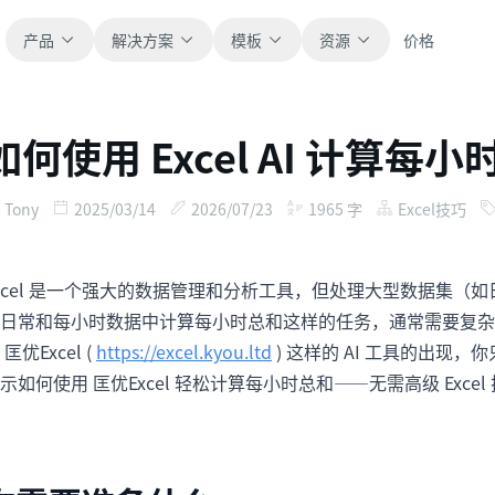
产品
解决方案
模板
资源
价格
如何使用 Excel AI 计算每
全部
博客
浏览全部可直接使用的表格模板。
获取产品更新、案例和工作流灵感。
Tony
2025/03/14
2026/07/23
1965
字
Excel技巧
财务
新手指南
覆盖预算、预测、报表和财务分析。
面向真实表格工作的分步教程。
xcel 是一个强大的数据管理和分析工具，但处理大型数据集（
日常和每小时数据中计算每小时总和这样的任务，通常需要复杂
运营
帮助文档
 匡优Excel (
https://excel.kyou.ltd
) 这样的 AI 工具的出
用于跟踪流程、协作、计划与执行。
查看产品文档、配置和使用说明。
示如何使用 匡优Excel 轻松计算每小时总和——无需高级 Excel
销售
提示词库
支持销售管道、目标、预测和营收跟踪。
用于分析、报表和清洗的实用提示词。