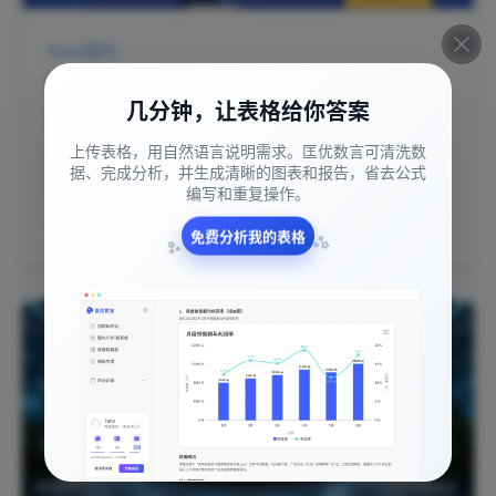
Excel技巧
轻松用Excel进行成绩分析：借助匡优
几分钟，让表格给你答案
Excel AI可视化学生表现
上传表格，用自然语言说明需求。匡优数言可清洗数
匡优Excel将笨重的成绩电子表格变成智能可视化仪
据、完成分析，并生成清晰的图表和报告，省去公式
表盘 —— 无需公式，只需自然语言
编写和重复操作。
Sally
•
2025/05/30
免费分析我的表格
✨
✨