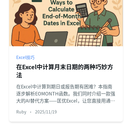
Excel技巧
在Excel中计算月末日期的两种巧妙方
法
在Excel中计算到期日或报告期有困难？本指南
逐步解析EOMONTH函数。我们同时介绍一款强
大的AI替代方案——匡优Excel，让您直接用通俗
英语获取月末日期，无需复杂公式。探索哪种方
Ruby
•
2025/11/19
法更适合您。