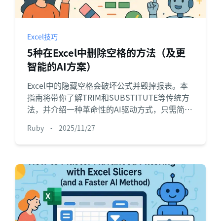
项目
快速入门
管理里程碑、负责人、交付和进度。
帮助新用户和团队快速上手。
Excel技巧
分析
5种在Excel中删除空格的方法（及更
用于看板、KPI复盘和经营分析。
智能的AI方案）
Excel中的隐藏空格会破坏公式并毁掉报表。本
指南将带你了解TRIM和SUBSTITUTE等传统方
法，并介绍一种革命性的AI驱动方式，只需简单
英语指令即可即时清理数据。别再浪费时间，开
Ruby
•
2025/11/27
始更智能地工作。