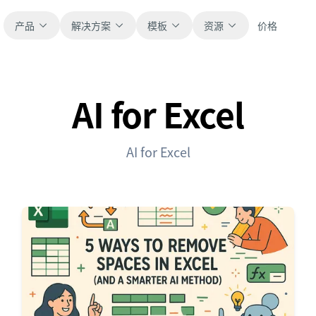
产品
解决方案
模板
资源
价格
AI for Excel
全部
博客
浏览全部可直接使用的表格模板。
获取产品更新、案例和工作流灵感。
AI for Excel
财务
新手指南
覆盖预算、预测、报表和财务分析。
面向真实表格工作的分步教程。
运营
帮助文档
用于跟踪流程、协作、计划与执行。
查看产品文档、配置和使用说明。
销售
提示词库
支持销售管道、目标、预测和营收跟踪。
用于分析、报表和清洗的实用提示词。