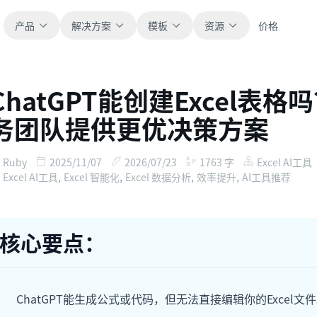
产品
解决方案
模板
资源
价格
ChatGPT能创建Excel表格
全部
博客
务团队提供更优决策方案
浏览全部可直接使用的表格模板。
获取产品更新、案例和工作流灵感。
财务
新手指南
Ruby
2025/11/07
2026/07/23
1763
字
Excel AI工具
覆盖预算、预测、报表和财务分析。
面向真实表格工作的分步教程。
Excel AI工具
,
Excel 智能化
,
Excel 数据分析
,
效率提升
,
AI工具推荐
运营
帮助文档
用于跟踪流程、协作、计划与执行。
查看产品文档、配置和使用说明。
核心要点：
销售
提示词库
支持销售管道、目标、预测和营收跟踪。
用于分析、报表和清洗的实用提示词。
ChatGPT能生成公式或代码，但无法直接编辑你的Exce