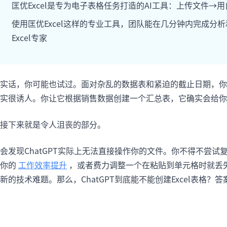
匡优Excel是专为电子表格任务打造的AI工具：上传文件
项目
快速入门
管理里程碑、负责人、交付和进度。
帮助新用户和团队快速上手。
使用匡优Excel这样的专业工具，团队能在几分钟内完成分
Excel专家
分析
用于看板、KPI复盘和经营分析。
实话，你可能也试过。面对杂乱的数据表和紧迫的截止日期，你可能
实很诱人。你让它根据销售数据创建一个汇总表，它确实会给你
接下来就是令人沮丧的部分。
会发现ChatGPT实际上无法直接操作你的文件。你不得不尝试
你的
工作效率提升
，或者费力调整一个在粘贴到单元格时就丢
新的技术难题。那么，ChatGPT到底能不能创建Excel表格