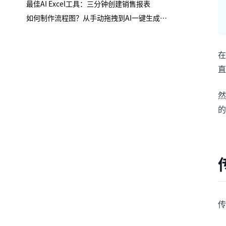
最佳AI Excel工具：三分钟创建销售报表
如何制作流程图？从手动拖拽到AI一键生成，彻底解放生产力
在
直
然
的
传