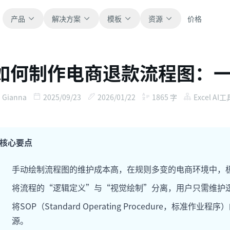
产品
解决方案
模板
资源
价格
如何制作电商退款流程图：一
全部
博客
浏览全部可直接使用的表格模板。
获取产品更新、案例和工作流灵感。
Gianna
2025/09/23
2026/01/22
1865
字
Excel AI工
财务
新手指南
覆盖预算、预测、报表和财务分析。
面向真实表格工作的分步教程。
核心要点
运营
帮助文档
手动绘制流程图的维护成本高，在规则多变的电商环境中，
用于跟踪流程、协作、计划与执行。
查看产品文档、配置和使用说明。
将流程的“逻辑定义”与“视觉绘制”分离，用户只需维护逻
销售
提示词库
将SOP（Standard Operating Procedure，标
支持销售管道、目标、预测和营收跟踪。
用于分析、报表和清洗的实用提示词。
源。